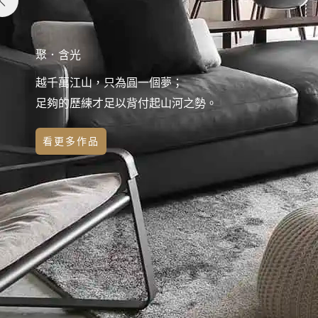
聚．含光
越千萬江山，只為圓一個夢；
足夠的歷練才足以背付起山河之勢。
看更多作品