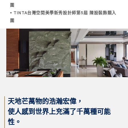
圍
• TINTA台灣空間美學新秀設計師第5屆 陳設裝飾類入
圍
天地芒萬物的浩瀚宏偉，
使人感到世界上充滿了千萬種可能
性。