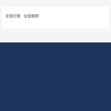
取
案
程，
內
課
庫.
才
容
程
能
全部打開
·
全部關閉
內
存
容
取
課
程
內
容