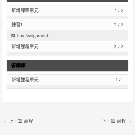
新增課程單元
1 / 3
Less
你
1
必
練習1
2 / 3
Less
你
of
須
2
必
3
註
Has Assignment
of
須
withi
冊
新增課程單元
3 / 3
Less
你
3
註
secti
此
3
必
withi
冊
新
課
of
須
答案庫
secti
此
增
程，
3
註
新
課
章
才
withi
冊
新增課程單元
1 / 1
Less
你
增
程，
節.
能
secti
此
1
必
章
才
存
新
課
of
須
節.
能
取
增
程，
1
註
存
課
章
才
withi
冊
取
程
節.
能
secti
此
←
上一篇 課程
下一篇 課程
→
課
內
存
答
課
程
容