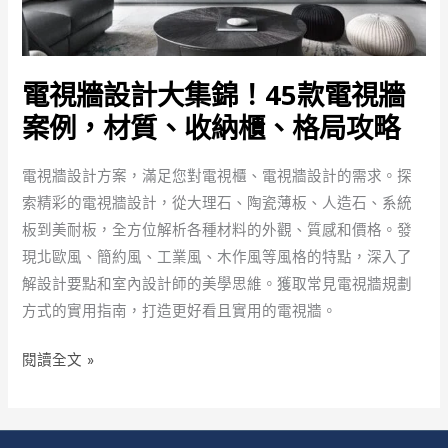
費
用
試
電視牆設計大集錦！45款電視牆
算
案例，材質、收納櫃、格局攻略
(免
費
電視牆設計方案，滿足您對電視櫃、電視牆設計的需求。探
領
索精彩的電視牆設計，從大理石、陶瓷薄板、人造石、系統
取
板到美耐板，全方位解析各種材料的外觀、質感和價格。發
試
現北歐風、簡約風、工業風、木作風等風格的特點，深入了
算
解設計要點和室內設計師的美學思維。獲取常見電視牆規劃
表)
方式的實用指南，打造更好看且實用的電視牆。
電
閱讀全文 »
視
牆
設