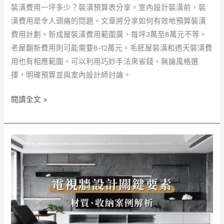
裝潢費用一坪多少？裝潢預算表分享。室內設計裝潢前，裝
潢費用是令人頭痛的問題。文章將分享如何有效地預算裝潢
費用計劃。新成屋裝潢費用範圍廣，每坪3萬至8萬元不等。
老屋翻新費用則可能需要8-12萬元。毛胚屋裝潢和透天裝潢費
用也有相應範圍。可以利用巧妙手法來省錢。無論風格選
擇，明確預算並與室內設計師討論。
裝
閱讀全文 »
潢
預
算
不
吃
虧！
2025
裝
潢