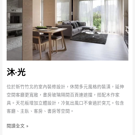
沐·光
位於新竹竹北的室內裝修設計，休閒多元風格的裝潢，延伸
空間客廳更寬敞，書房玻璃隔間百頁連遮擋，搭配木作家
具。天花板增加立體設計，冷氣出風口不會過於突兀。包含
客廳、主臥、客房、書房等空間。
沐
閱讀全文 »
·