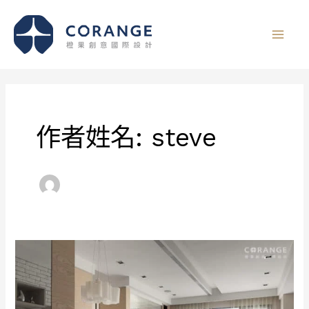
跳
至
主
要
內
容
作者姓名: steve