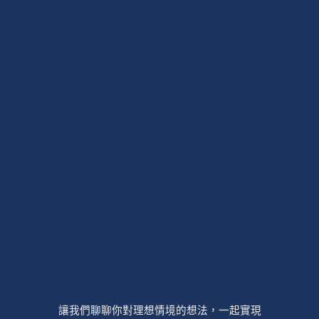
計
大
集
錦！
45
款
電
視
牆
案
例，
材
質、
收
納
櫃、
讓我們聊聊你對理想情境的想法，一起實現