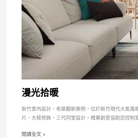
漫光拾暖
新竹室內設計、老屋翻新案例，位於新竹現代大氣風格
片、大樑修飾，三代同堂設計。橙果創意協助您控制
漫
閱讀全文 »