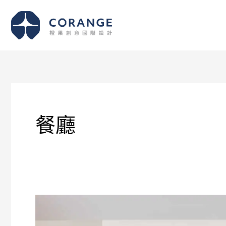
跳
至
主
要
內
容
餐廳