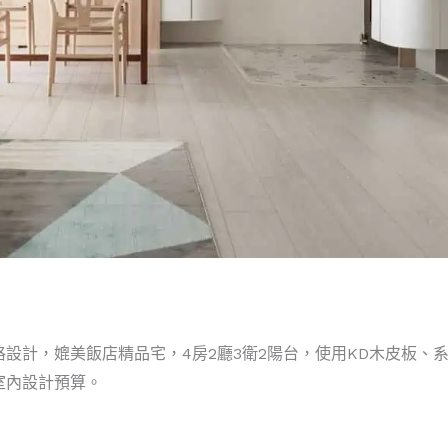
設計，媲美飯店精品宅，4房2廳3衛2陽台，使用KD木皮板、
室內設計預算。