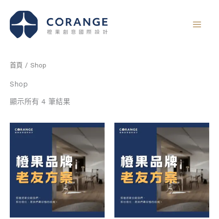
跳
至
主
要
內
首頁
/ Shop
容
Shop
顯示所有 4 筆結果