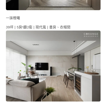
一抹橙曦
39坪 | 5房1廳2衛 | 現代風 | 書房、衣帽間