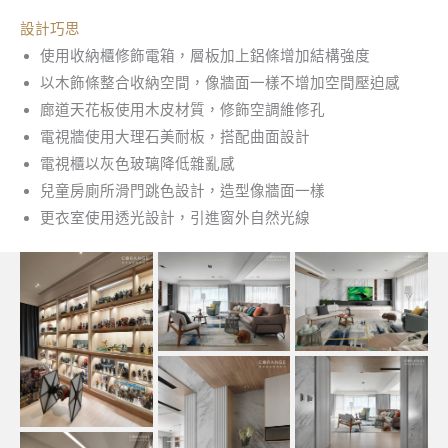
設計巧思
使用收納櫃修飾電箱，層板加上鋁條增加結構強度
以木飾條整合收納空間，像牆面一樣不增加空間壓迫感
廊道天花板使用木皮材質，修飾空調維修孔
電視牆使用大理石美耐板，搭配曲面設計
電視櫃以灰色玻璃降低雜亂感
兒童房廁所滑門跳色設計，造型像牆面一樣
更衣室使用透光設計，引進窗外自然光線