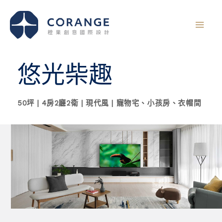
跳
至
主
要
內
悠光柴趣
容
50坪 | 4房2廳2衛 | 現代風 | 寵物宅、小孩房、衣帽間