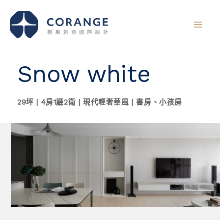
跳
至
主
要
內
Snow white
容
29坪 | 4房1廳2衛 | 現代輕奢華風 | 書房、小孩房