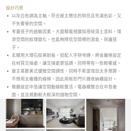
設計巧思
以灰白色調為主軸，符合屋主嚮往的明亮且充滿色彩，又
不失奢華的空間。
考量孩子的過敏因素，大面積電視牆採用硅藻土塗料，增
添空間的紋理變化，也能夠降低空間裡的濕氣，保護孩
子。
玄關用大理石紋美耐板，搭配人字拼地磚，將金屬條設定
在材質交接處，讓交接處更協調，同時帶有一些輕奢感。
屋主喜歡美式優雅空間調性，同時不希望增加太多預算、
不想用太複雜的線條，因此用框形門片做收納櫃設計。
餐廳設定中島讓空間動線較靈活，電器櫃整合在中島後
面，並且規劃較大較深的儲物空間。