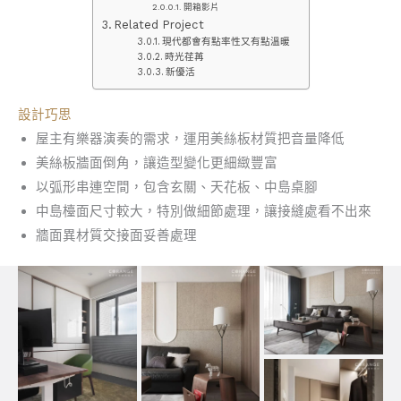
開箱影片
Related Project
現代都會有點率性又有點溫暖
時光荏苒
新優活
設計巧思
屋主有樂器演奏的需求，運用美絲板材質把音量降低
美絲板牆面倒角，讓造型變化更細緻豐富
以弧形串連空間，包含玄關、天花板、中島桌腳
中島檯面尺寸較大，特別做細節處理，讓接縫處看不出來
牆面異材質交接面妥善處理