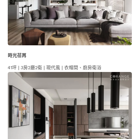
時光荏苒
41坪 | 3房2廳2衛 | 現代風 | 衣帽間、廚房衛浴