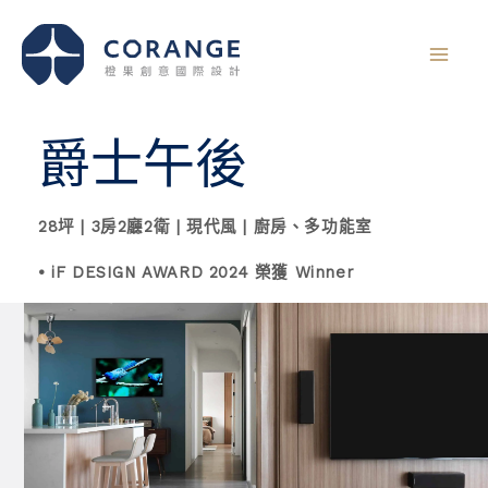
跳
至
主
要
內
爵士午後
容
28坪 | 3房2廳2衛 | 現代風 | 廚房、多功能室
• iF DESIGN AWARD 2024 榮獲 Winner